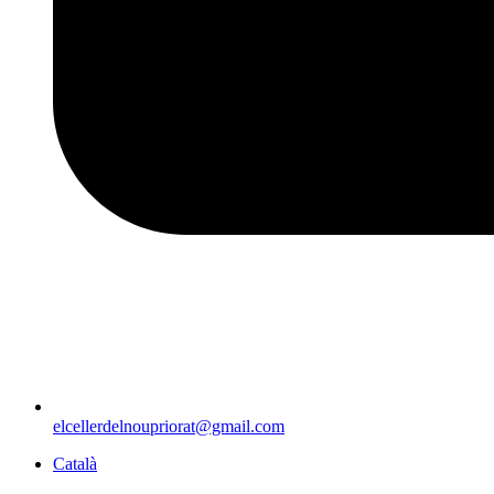
elcellerdelnoupriorat@gmail.com
Català