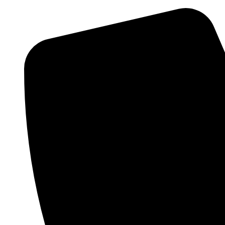
Vés
al
contingut