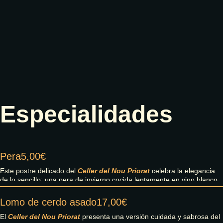
Especialidades
Pera
5,00€
Este postre delicado del
Celler del Nou Priorat
celebra la elegancia
de lo sencillo: una pera de invierno cocida lentamente en vino blanco,
hasta alcanzar una textura melosa y un sabor lleno de matices.
Lomo de cerdo asado
17,00€
La
pera
, escogida en su punto óptimo de madurez, conserva su forma
y firmeza mientras se impregna de las notas frutales y florales del
El
Celler del Nou Priorat
presenta una versión cuidada y sabrosa del
vino, que se reducen cuidadosamente para formar un almíbar