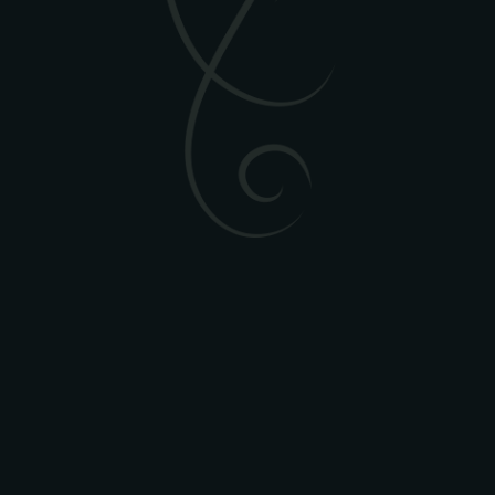
La crema de espinacas, suave y herbácea del
bacalao a la leridana
,
envuelve el conjunto con frescura y aporta color al plato. Una
combinación armónica que respeta la esencia de la receta original y la
traslada al presente con sensibilidad y respeto por el producto.