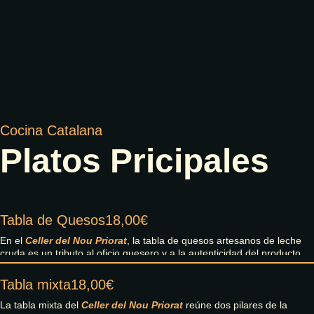
Cocina Catalana
Platos Pricipales
Tabla de Quesos
18,00€
En el
Celler del Nou Priorat
, la tabla de quesos artesanos de leche
cruda es un tributo al oficio quesero y a la autenticidad del producto
local. Esta selección reúne piezas elaboradas por pequeños
productores que trabajan con técnicas tradicionales, respetando los
Tabla mixta
18,00€
tiempos y la identidad de cada territorio.
La tabla mixta del
Celler del Nou Priorat
reúne dos pilares de la
Cada queso ofrece una textura, aroma y carácter propios: desde los